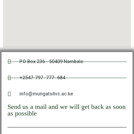
P.O Box 236 - 50409 Nambale
+2547-797 -777- 684
info@mungatsitvc.ac.ke
Send us a mail and we will get back as soon
as possible