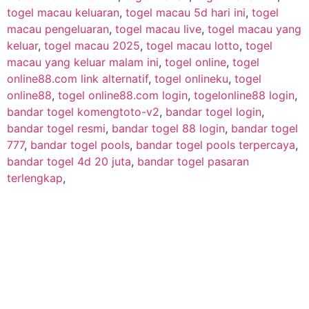
togel macau keluaran
,
togel macau 5d hari ini
,
togel
macau pengeluaran
,
togel macau live
,
togel macau yang
keluar
,
togel macau 2025
,
togel macau lotto
,
togel
macau yang keluar malam ini
,
togel online
,
togel
online88.com link alternatif
,
togel onlineku
,
togel
online88
,
togel online88.com login
,
togelonline88 login
,
bandar togel komengtoto-v2
,
bandar togel login
,
bandar togel resmi
,
bandar togel 88 login
,
bandar togel
777
,
bandar togel pools
,
bandar togel pools terpercaya
,
bandar togel 4d 20 juta
,
bandar togel pasaran
terlengkap
,