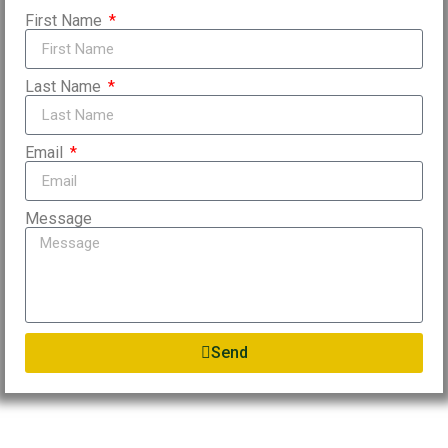
First Name
Last Name
Email
Message
Send